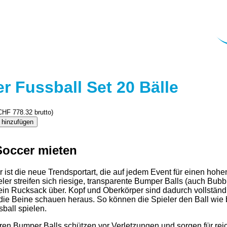
 Fussball Set 20 Bälle
CHF
778.32
brutto)
 hinzufügen
Soccer mieten
 ist die neue Trendsportart, die auf jedem Event für einen hohe
eler streifen sich riesige, transparente Bumper Balls (auch Bubb
ein Rucksack über. Kopf und Oberkörper sind dadurch vollständ
die Beine schauen heraus. So können die Spieler den Ball wie
ball spielen.
ren Bumper Balls schützen vor Verletzungen und sorgen für reic