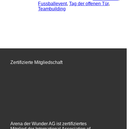
Fussballevent
, 
Tag der offenen Tür
, 
Teambuilding
Zertifizierte Mitgliedschaft
Arena der Wunder AG ist zertifiziertes
Mitglied der International Association of