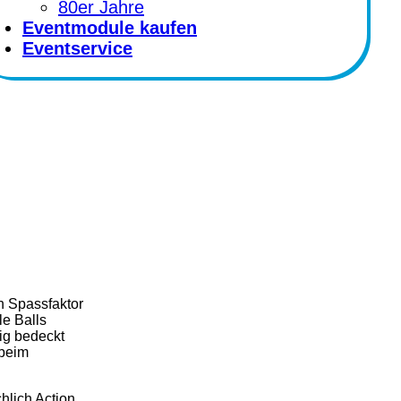
80er Jahre
Eventmodule kaufen
Eventservice
n Spassfaktor
le Balls
ig bedeckt
 beim
hlich Action