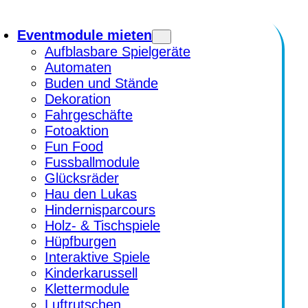
Eventmodule mieten
Aufblasbare Spielgeräte
Automaten
Buden und Stände
Dekoration
Fahrgeschäfte
Fotoaktion
Fun Food
Fussballmodule
Glücksräder
Hau den Lukas
Hindernisparcours
Holz- & Tischspiele
Hüpfburgen
Interaktive Spiele
Kinderkarussell
Klettermodule
Luftrutschen