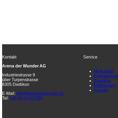
Kontakt
Service
Arena der Wunder AG
Merkzettel
Industriestrasse 9
Eventservice
über Turpenstrasse
Branding
8305 Dietlikon
Referenzen
Kontakt
E-Mail:
info@arenaderwunder.ch
Tel:
+41 44 54 52 599