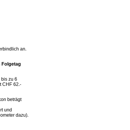
rbindlich an.
m Folgetag
 bis zu 6
it CHF 62.-
kon beträgt
rt und
lometer dazu).