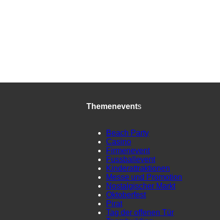
Themenevent
s
Beach Party
Casino
Firmenevent
Fussballevent
Kinderattraktionen
Messe und Promotion
Nostalgischer Markt
Oktoberfest
Pirat
Tag der offenen Tür