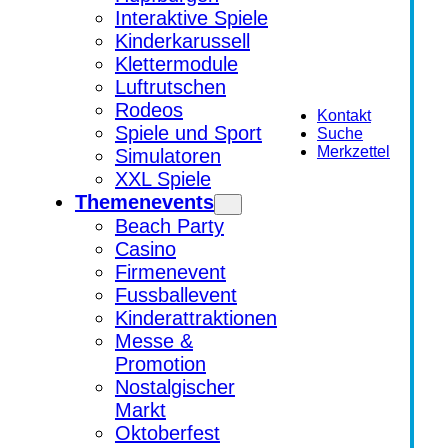
Interaktive Spiele
Kinderkarussell
Klettermodule
Luftrutschen
Rodeos
Kontakt
Spiele und Sport
Suche
Merkzettel
Simulatoren
XXL Spiele
Themenevents
Beach Party
Casino
Firmenevent
Fussballevent
Kinderattraktionen
Messe &
Promotion
Nostalgischer
Markt
Oktoberfest