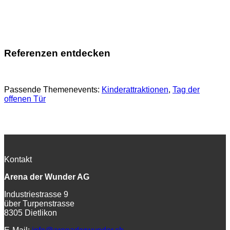
Referenzen entdecken
Passende Themenevents:
Kinderattraktionen
, 
Tag der
offenen Tür
Kontakt
Arena der Wunder AG
Industriestrasse 9
über Turpenstrasse
8305 Dietlikon