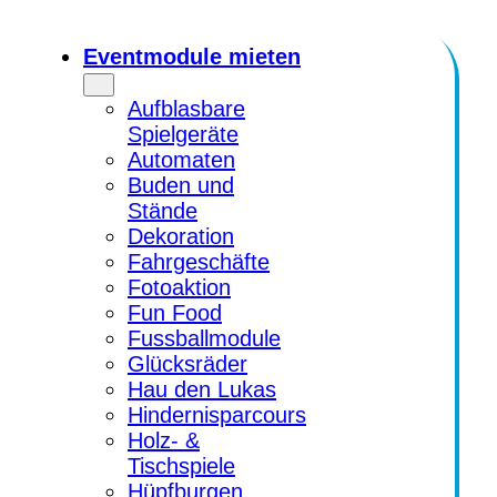
Zum
Inhalt
Eventmodule mieten
springen
Aufblasbare
Spielgeräte
Automaten
Buden und
Stände
Dekoration
Fahrgeschäfte
Fotoaktion
Fun Food
Fussballmodule
Glücksräder
Hau den Lukas
Hindernisparcours
Holz- &
Tischspiele
Hüpfburgen