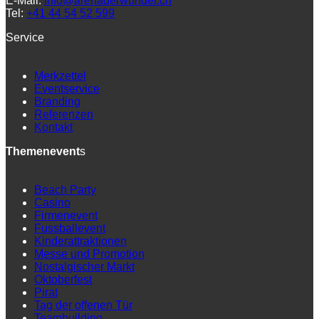
E-Mail:
info@arenaderwunder.ch
Tel:
+41 44 54 52 599
Service
Merkzettel
Eventservice
Branding
Referenzen
Kontakt
Themenevent
s
Beach Party
Casino
Firmenevent
Fussballevent
Kinderattraktionen
Messe und Promotion
Nostalgischer Markt
Oktoberfest
Pirat
Tag der offenen Tür
Teambuilding