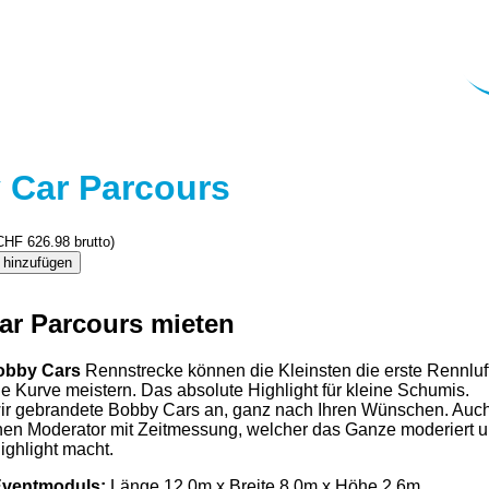
 Car Parcours
CHF
626.98
brutto)
 hinzufügen
ar Parcours mieten
bby Cars
Rennstrecke können die Kleinsten die erste Rennlu
de Kurve meistern. Das absolute Highlight für kleine Schumis.
ir gebrandete Bobby Cars an, ganz nach Ihren Wünschen. Auch 
nen Moderator mit Zeitmessung, welcher das Ganze moderiert 
ghlight macht.
Eventmoduls:
Länge 12,0m x Breite 8,0m x Höhe 2,6m