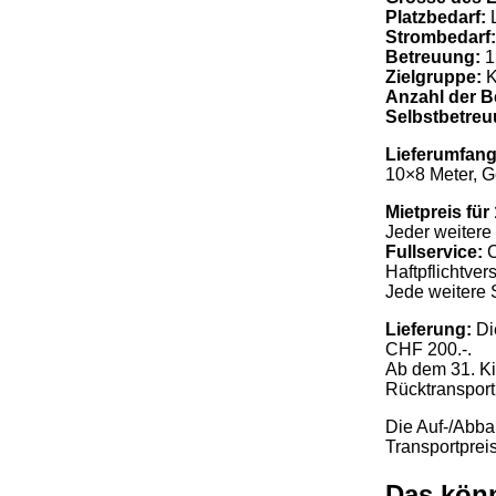
Platzbedarf:
L
Strombedarf:
Betreuung:
1
Zielgruppe:
K
Anzahl der B
Selbstbetre
Lieferumfan
10×8 Meter, G
Mietpreis für
Jeder weitere 
Fullservice:
C
Haftpflichtver
Jede weitere 
Lieferung:
Di
CHF 200.-.
Ab dem 31. Ki
Rücktransport
Die Auf-/Abbau
Transportpreis
Das könn