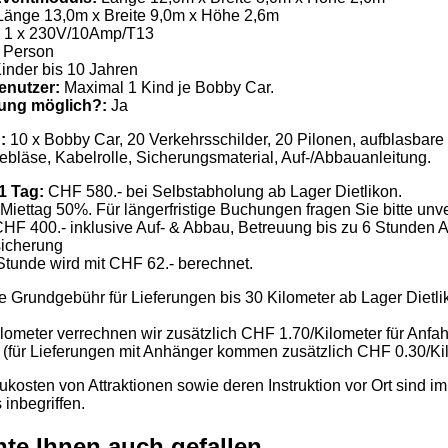
änge 13,0m x Breite 9,0m x Höhe 2,6m
1 x 230V/10Amp/T13
 Person
inder bis 10 Jahren
enutzer:
Maximal 1 Kind je Bobby Car.
uung möglich?:
Ja
g:
10 x Bobby Car, 20 Verkehrsschilder, 20 Pilonen, aufblasba
ebläse, Kabelrolle, Sicherungsmaterial, Auf-/Abbauanleitung.
 1 Tag:
CHF 580.- bei Selbstabholung ab Lager Dietlikon.
Miettag 50%. Für längerfristige Buchungen fragen Sie bitte unve
HF 400.- inklusive Auf- & Abbau, Betreuung bis zu 6 Stunden A
sicherung
Stunde wird mit CHF 62.- berechnet.
e Grundgebühr für Lieferungen bis 30 Kilometer ab Lager Dietli
lometer verrechnen wir zusätzlich CHF 1.70/Kilometer für Anfah
 (für Lieferungen mit Anhänger kommen zusätzlich CHF 0.30/Ki
kosten von Attraktionen sowie deren Instruktion vor Ort sind im
 inbegriffen.
te Ihnen auch gefallen …