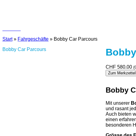
Kontakt
Start
»
Fahrgeschäfte
»
Bobby Car Parcours
Bobby Car Parcours
Bobby
CHF
580.00
(
Zum Merkzettel
Bobby C
Mit unserer
Bo
und rasant je
Auch bieten w
einen erfahre
besonderen Hi
Grösse des 