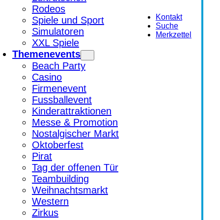
Rodeos
Kontakt
Spiele und Sport
Suche
Simulatoren
Merkzettel
XXL Spiele
Themenevents
Beach Party
Casino
Firmenevent
Fussballevent
Kinderattraktionen
Messe & Promotion
Nostalgischer Markt
Oktoberfest
Pirat
Tag der offenen Tür
Teambuilding
Weihnachtsmarkt
Western
Zirkus