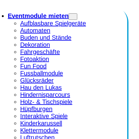
Eventmodule mieten
Aufblasbare Spielgeräte
Automaten
Buden und Stände
Dekoration
Fahrgeschäfte
Fotoaktion
Fun Food
Fussballmodule
Glücksräder
Hau den Lukas
Hindernisparcours
Holz- & Tischspiele
Hüpfburgen
Interaktive Spiele
Kinderkarussell
Klettermodule
Luftrutschen