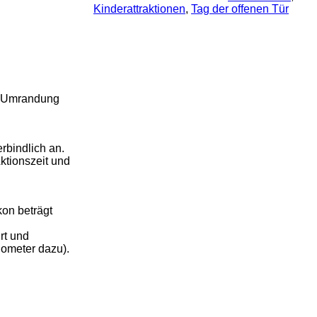
Kinderattraktionen
, 
Tag der offenen Tür
re Umrandung
rbindlich an.
ktionszeit und
kon beträgt
rt und
lometer dazu).