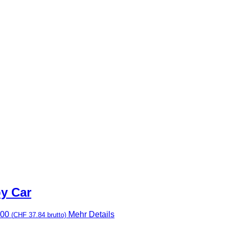
Preis
Preis
war:
ist:
CHF 420.00
CHF 380.00.
y Car
.00
Mehr Details
(
CHF
37.84
brutto)