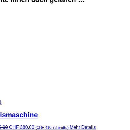
!
eismaschine
Ursprünglicher
Aktueller
0.00
CHF
380.00
Mehr Details
(
CHF
410.78
brutto)