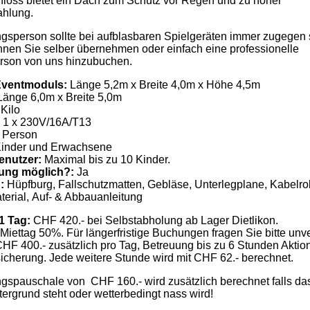
oss bietet ein Dach zum Schutz vor Regen und zu hoher
ahlung.
gsperson sollte bei aufblasbaren Spielgeräten immer zugegen 
nen Sie selber übernehmen oder einfach eine professionelle
rson von uns hinzubuchen.
Eventmoduls:
Länge 5,2m x Breite 4,0m x Höhe 4,5m
änge 6,0m x Breite 5,0m
Kilo
1 x 230V/16A/T13
 Person
inder und Erwachsene
enutzer:
Maximal bis zu 10 Kinder.
uung möglich?:
Ja
g:
Hüpfburg, Fallschutzmatten, Gebläse, Unterlegplane, Kabelrol
erial, Auf- & Abbauanleitung
 1 Tag:
CHF 420.- bei Selbstabholung ab Lager Dietlikon.
Miettag 50%. Für längerfristige Buchungen fragen Sie bitte unve
HF 400.- zusätzlich pro Tag, Betreuung bis zu 6 Stunden Aktio
rsicherung. Jede weitere Stunde wird mit CHF 62.- berechnet.
gspauschale von CHF 160.- wird zusätzlich berechnet falls das
ergrund steht oder wetterbedingt nass wird!