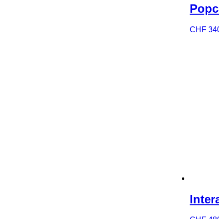
Popc
CHF
34
Inter