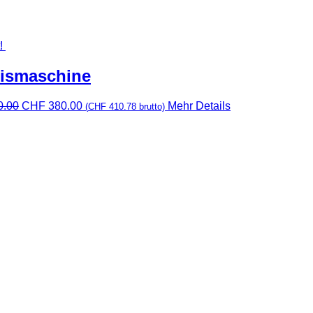
!
eismaschine
Ursprünglicher
Aktueller
0.00
CHF
380.00
Mehr Details
(
CHF
410.78
brutto)
Preis
Preis
war:
ist:
CHF 420.00
CHF 380.00.