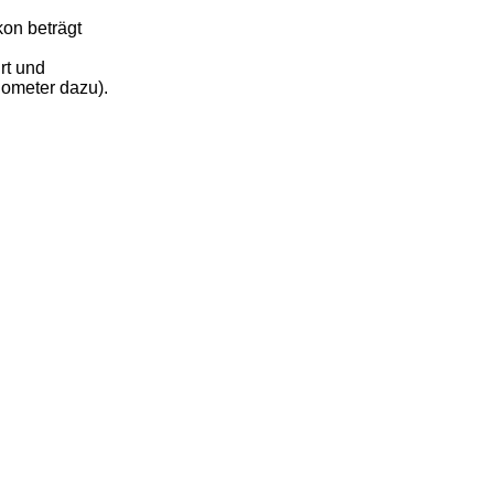
kon beträgt
rt und
lometer dazu).