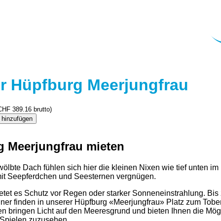
r Hüpfburg Meerjungfrau
CHF
389.16
brutto)
 hinzufügen
g Meerjungfrau mieten
ölbte Dach fühlen sich hier die kleinen Nixen wie tief unten i
mit Seepferdchen und Seesternen vergnügen.
tet es Schutz vor Regen oder starker Sonneneinstrahlung. Bis 
r finden in unserer Hüpfburg «Meerjungfrau» Platz zum Tobe
en bringen Licht auf den Meeresgrund und bieten Ihnen die Mögl
 Spielen zuzusehen.