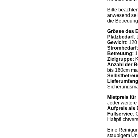
Bitte beachte
anwesend sein
die Betreuung
Grösse des 
Platzbedarf:
L
Gewicht:
120 
Strombedarf
Betreuung:
1
Zielgruppe:
K
Anzahl der B
bis 160cm max
Selbstbetre
Lieferumfan
Sicherungsmat
Mietpreis für
Jeder weitere 
Aufpreis als 
Fullservice:
C
Haftpflichtve
Eine Reinigun
staubigem Unt