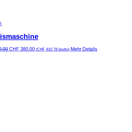
!
eismaschine
Ursprünglicher
Aktueller
0.00
CHF
380.00
Mehr Details
(
CHF
410.78
brutto)
Preis
Preis
war:
ist:
CHF 420.00
CHF 380.00.