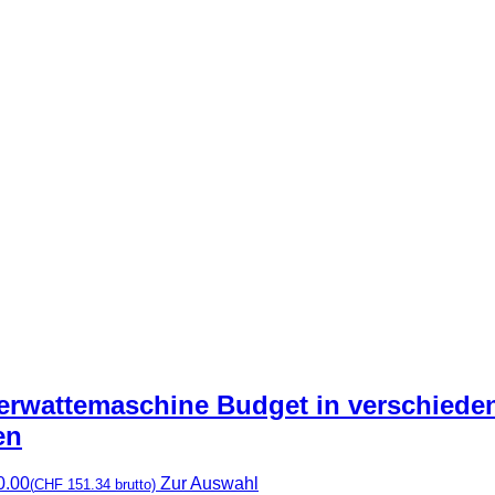
erwattemaschine Budget in verschiede
en
0.00
Zur Auswahl
(
CHF
151.34
brutto)