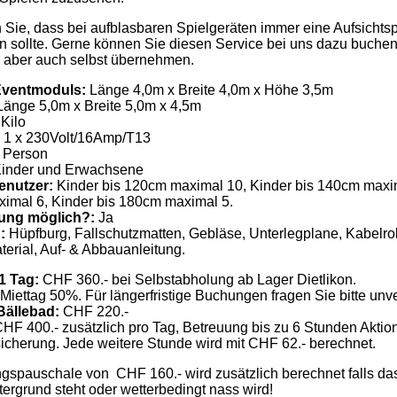
n Sie, dass bei aufblasbaren Spielgeräten immer eine Aufsichts
 sollte. Gerne können Sie diesen Service bei uns dazu buchen
 aber auch selbst übernehmen.
Eventmoduls:
Länge 4,0m x Breite 4,0m x Höhe 3,5m
änge 5,0m x Breite 5,0m x 4,5m
Kilo
:
1 x 230Volt/16Amp/T13
 Person
inder und Erwachsene
enutzer:
Kinder bis 120cm maximal 10, Kinder bis 140cm maxim
imal 6, Kinder bis 180cm maximal 5.
uung möglich?:
Ja
g:
Hüpfburg, Fallschutzmatten, Gebläse, Unterlegplane, Kabelrol
erial, Auf- & Abbauanleitung.
 1 Tag:
CHF 360.- bei Selbstabholung ab Lager Dietlikon.
Miettag 50%. Für längerfristige Buchungen fragen Sie bitte unve
Bällebad:
CHF 220.-
HF 400.- zusätzlich pro Tag, Betreuung bis zu 6 Stunden Aktio
rsicherung. Jede weitere Stunde wird mit CHF 62.- berechnet.
gspauschale von CHF 160.- wird zusätzlich berechnet falls das
ergrund steht oder wetterbedingt nass wird!