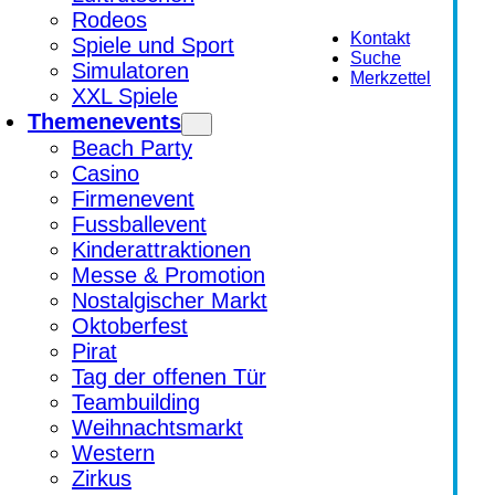
Rodeos
Kontakt
Spiele und Sport
Suche
Simulatoren
Merkzettel
XXL Spiele
Themenevents
Beach Party
Casino
Firmenevent
Fussballevent
Kinderattraktionen
Messe & Promotion
Nostalgischer Markt
Oktoberfest
Pirat
Tag der offenen Tür
Teambuilding
Weihnachtsmarkt
Western
Zirkus