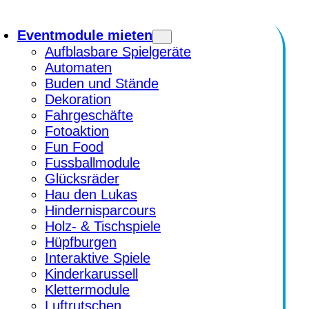
Eventmodule mieten
Aufblasbare Spielgeräte
Automaten
Buden und Stände
Dekoration
Fahrgeschäfte
Fotoaktion
Fun Food
Fussballmodule
Glücksräder
Hau den Lukas
Hindernisparcours
Holz- & Tischspiele
Hüpfburgen
Interaktive Spiele
Kinderkarussell
Klettermodule
Luftrutschen