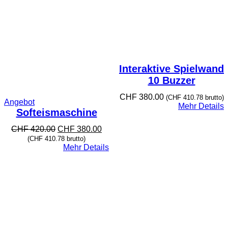
Interaktive Spielwand
10 Buzzer
CHF
380.00
(
CHF
410.78
brutto)
Produkt
Angebot
Mehr Details
im
Softeismaschine
Angebot
Ursprünglicher
Aktueller
CHF
420.00
CHF
380.00
Preis
Preis
(
CHF
410.78
brutto)
war:
ist:
Mehr Details
CHF 420.00
CHF 380.00.