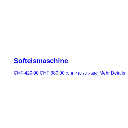
Softeismaschine
Ursprünglicher
Aktueller
CHF
420.00
CHF
380.00
Mehr Details
(
CHF
410.78
brutto)
Preis
Preis
war:
ist:
CHF 420.00
CHF 380.00.