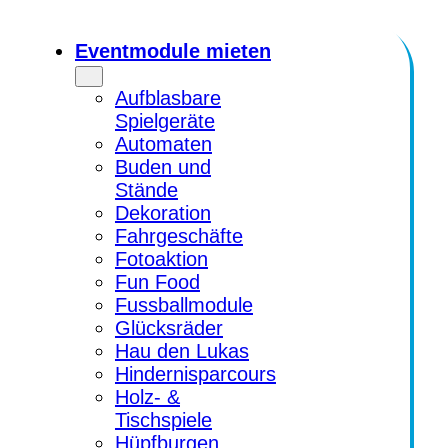
Zum
Inhalt
Eventmodule mieten
springen
Aufblasbare
Spielgeräte
Automaten
Buden und
Stände
Dekoration
Fahrgeschäfte
Fotoaktion
Fun Food
Fussballmodule
Glücksräder
Hau den Lukas
Hindernisparcours
Holz- &
Tischspiele
Hüpfburgen