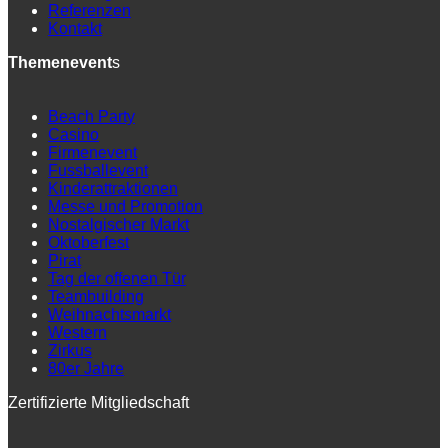
Referenzen
Kontakt
Themenevent
s
Beach Party
Casino
Firmenevent
Fussballevent
Kinderattraktionen
Messe und Promotion
Nostalgischer Markt
Oktoberfest
Pirat
Tag der offenen Tür
Teambuilding
Weihnachtsmarkt
Western
Zirkus
80er Jahre
Zertifizierte Mitgliedschaft