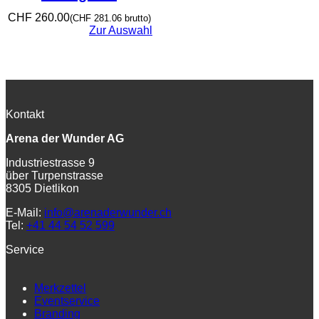
CHF
260.00
(
CHF
281.06
brutto)
Zur Auswahl
Kontakt
Arena der Wunder AG
Industriestrasse 9
über Turpenstrasse
8305 Dietlikon
E-Mail:
info@arenaderwunder.ch
Tel:
+41 44 54 52 599
Service
Merkzettel
Eventservice
Branding