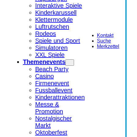
Interaktive Spiele
Kinderkarussell
Klettermodule
Luftrutschen
Rodeos
Kontakt
Spiele und Sport
Suche
Merkzettel
Simulatoren
XXL Spiele
Themenevents
Beach Party
Casino
Firmenevent
Fussballevent
Kinderattraktionen
Messe &
Promotion
Nostalgischer
Markt
Oktoberfest