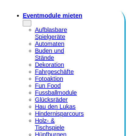
Zum
Inhalt
Eventmodule mieten
springen
Aufblasbare
Spielgeräte
Automaten
Buden und
Stände
Dekoration
Fahrgeschäfte
Fotoaktion
Fun Food
Fussballmodule
Glücksräder
Hau den Lukas
Hindernisparcours
Holz- &
Tischspiele
Hüpfburgen