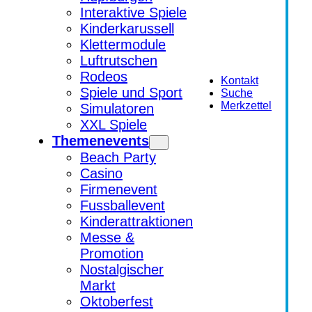
Interaktive Spiele
Kinderkarussell
Klettermodule
Luftrutschen
Rodeos
Kontakt
Spiele und Sport
Suche
Merkzettel
Simulatoren
XXL Spiele
Themenevents
Beach Party
Casino
Firmenevent
Fussballevent
Kinderattraktionen
Messe &
Promotion
Nostalgischer
Markt
Oktoberfest