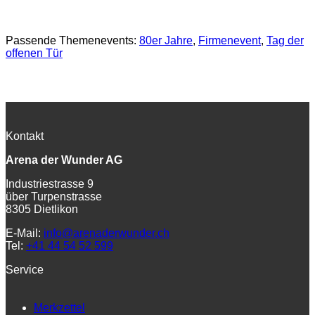
Passende Themenevents:
80er Jahre
, 
Firmenevent
, 
Tag der
offenen Tür
Kontakt
Arena der Wunder AG
Industriestrasse 9
über Turpenstrasse
8305 Dietlikon
E-Mail:
info@arenaderwunder.ch
Tel:
+41 44 54 52 599
Service
Merkzettel