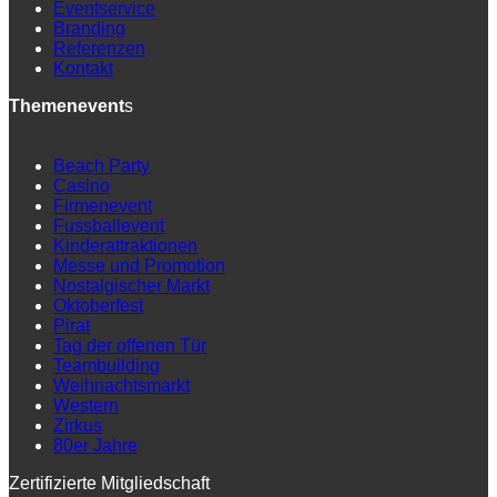
Eventservice
Branding
Referenzen
Kontakt
Themenevent
s
Beach Party
Casino
Firmenevent
Fussballevent
Kinderattraktionen
Messe und Promotion
Nostalgischer Markt
Oktoberfest
Pirat
Tag der offenen Tür
Teambuilding
Weihnachtsmarkt
Western
Zirkus
80er Jahre
Zertifizierte Mitgliedschaft